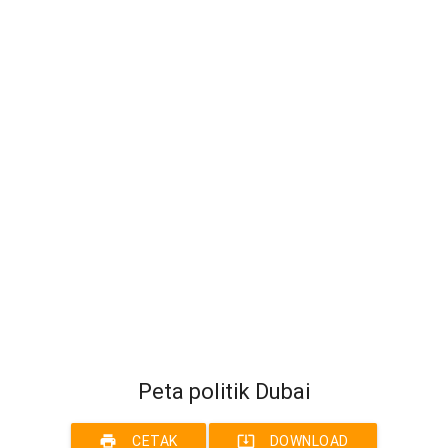
Peta politik Dubai
print
system_update_alt
CETAK
DOWNLOAD