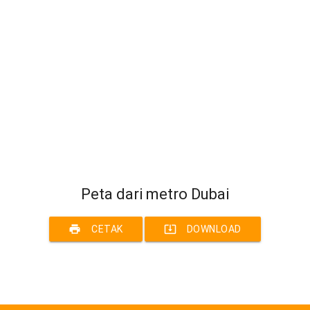
Peta dari metro Dubai
print
system_update_alt
CETAK
DOWNLOAD